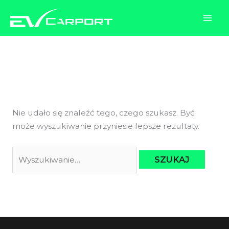
Przejdź
do
treści
Rodzaj słupów
Nie udało się znaleźć tego, czego szukasz. Być
może wyszukiwanie przyniesie lepsze rezultaty.
Szukaj
dla: