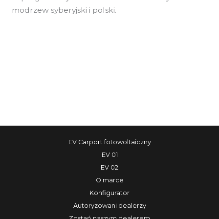
modrzew syberyjski i polski.
←
Poprzedni Akcesorium
Następny Akcesorium
→
EV Carport fotowoltaiczny
EV 01
EV 02
O marce
Konfigurator
Autoryzowani dealerzy
Zostań naszym dealerem