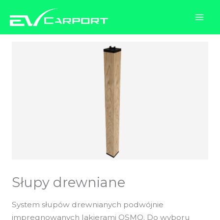
Przejdź
do
treści
Słupy drewniane
System słupów drewnianych podwójnie
impregnowanych lakierami OSMO. Do wyboru